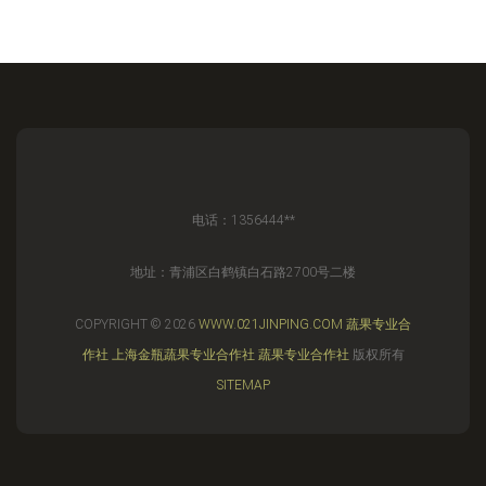
电话：1356444**
地址：青浦区白鹤镇白石路2700号二楼
COPYRIGHT © 2026
WWW.021JINPING.COM
蔬果专业合
作社
上海金瓶蔬果专业合作社
蔬果专业合作社
版权所有
SITEMAP