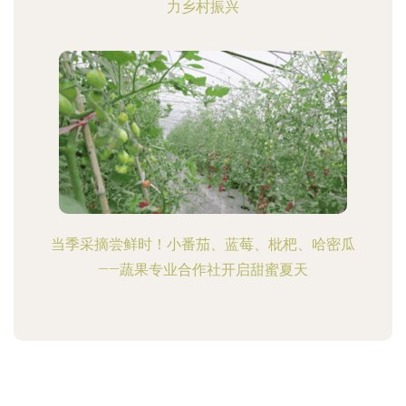
力乡村振兴
当季采摘尝鲜时！小番茄、蓝莓、枇杷、哈密瓜
——蔬果专业合作社开启甜蜜夏天