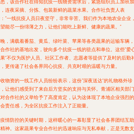
据悉，该合作社在得知抗疫一线物资需求后，紧急组织员工加班
点，连夜采摘、分拣、包装新鲜的蔬菜水果。合作社负责人表
示：“一线抗疫人员日夜坚守，非常辛苦。我们作为本地农业企业
希望能尽一份绵薄之力，让他们能吃上新鲜、健康的蔬果。”
当晚，满载着番茄、黄瓜、绿叶菜、苹果等各类蔬果的运输车辆
从合作社的基地出发，驶向多个抗疫一线的驻点和单位。这些“爱
蔬果”不仅为医护人员、社区工作者、志愿者等提供了及时的后勤
给，更传递了社会各界同心抗疫、共克时艰的温暖与力量。
接收物资的一线工作人员纷纷表示，这份“深夜送达”的礼物格外珍
贵，让他们感受到了来自后方坚实的支持与关怀。青浦区相关部
也对合作社的义举给予了高度肯定，认为这体现了本地企业强烈
社会责任感，为全区抗疫工作注入了正能量。
在疫情防控的关键时期，这样暖心的一幕彰显了社会各界团结互
的精神。这家蔬果专业合作社的迅速响应与无私奉献，正是无数