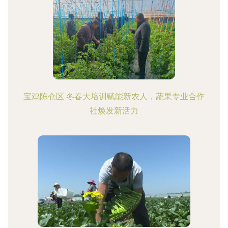
宝鸡陈仓区 冬春大培训赋能新农人，蔬果专业合作
社焕发新活力