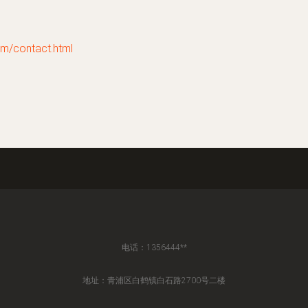
contact.html
电话：1356444**
地址：青浦区白鹤镇白石路2700号二楼