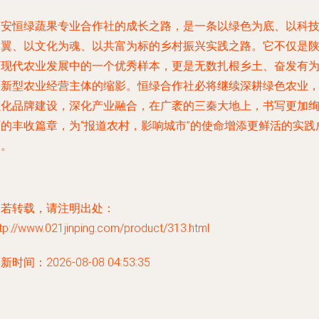
西安恒绿蔬果专业合作社的成长之路，是一条以绿色为底、以科
为翼、以文化为魂、以共富为标的乡村振兴实践之路。它不仅是
西现代农业发展中的一个优秀样本，更是无数扎根乡土、奋发有
的新型农业经营主体的缩影。恒绿合作社必将继续深耕绿色农业
强化品牌建设，深化产业融合，在广袤的三秦大地上，书写更加
丽的丰收篇章，为“报道农村，影响城市”的使命增添更鲜活的实践
果。
如若转载，请注明出处：
tp://www.021jinping.com/product/313.html
新时间：2026-08-08 04:53:35