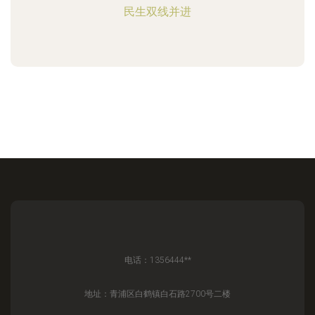
民生双线并进
电话：1356444**
地址：青浦区白鹤镇白石路2700号二楼