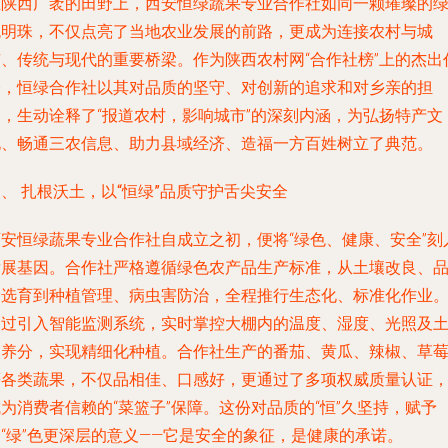
在陕西广袤的田野上，西安恒绿蔬果专业合作社如同一颗璀璨的
色明珠，不仅点亮了当地农业发展的前路，更成为连接农村与城
市、传统与现代的重要桥梁。作为陕西农村网“合作社榜”上的杰出
表，恒绿合作社以其对品质的坚守、对创新的追求和对乡亲的担
当，生动诠释了“报道农村，影响城市”的深刻内涵，为弘扬特产文
化、畅通三农信息、助力县域经济、造福一方百姓树立了典范。
、 扎根沃土，以“恒绿”品质守护舌尖安全
西安恒绿蔬果专业合作社自成立之初，便将“绿色、健康、安全”刻
发展基因。合作社严格遵循绿色农产品生产标准，从土壤改良、
种选育到种植管理、病虫害防治，全程推行生态化、标准化作业
通过引入智能监测系统，实时掌控大棚内的温度、湿度、光照及
壤养分，实现精细化种植。合作社生产的番茄、黄瓜、辣椒、草
等各类蔬果，不仅品相佳、口感好，更通过了多项权威质量认证
为消费者信赖的“菜篮子”保障。这份对品质的“恒”久坚持，赋予
“绿”色更深层的意义——它是安全的象征，是健康的承诺。