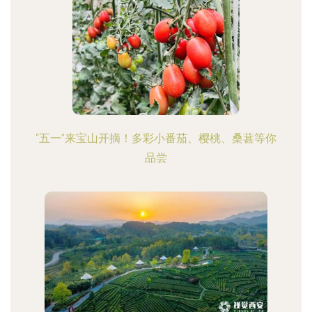
“五一”来宝山开摘！多彩小番茄、樱桃、桑葚等你
品尝