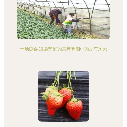
一场惊喜 凌晨苏醒的茶与寒潮中的别有洞天