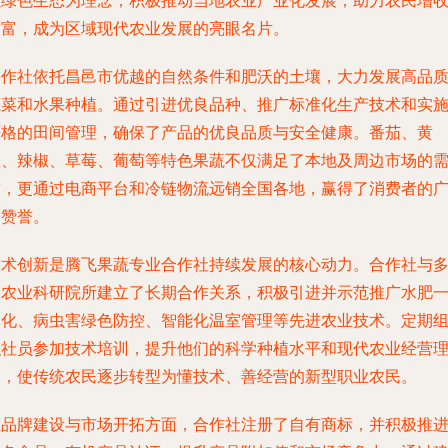
以绿色生态为理念，积极推动当地农业产业化发展，助力农民增
致富，成为区域现代农业发展的亮眼名片。
合作社依托昌邑市优越的自然条件和肥沃的土壤，大力发展高品
蔬菜和水果种植。通过引进优良品种、推广标准化生产技术和实
严格的田间管理，确保了产品的优良品质与安全健康。番茄、黄
瓜、辣椒、草莓、葡萄等特色果蔬不仅满足了本地及周边市场的
求，更通过电商平台和冷链物流远销全国各地，赢得了消费者的
泛赞誉。
技术创新是腾飞果蔬专业合作社持续发展的核心动力。合作社与
家农业科研院所建立了长期合作关系，积极引进并示范推广水肥
体化、病虫害绿色防控、智能化温室管理等先进农业技术。定期
织社员参加技术培训，提升他们的科学种植水平和现代农业经营
念，使传统农民逐步转型为懂技术、善经营的新型职业农民。
在品牌建设与市场开拓方面，合作社注册了自有商标，并积极推