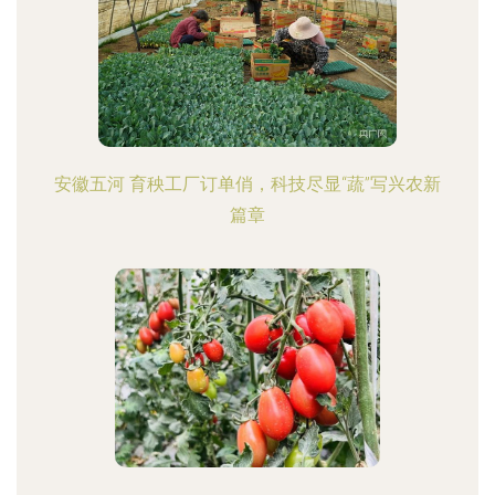
安徽五河 育秧工厂订单俏，科技尽显“蔬”写兴农新
篇章