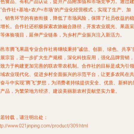
绿色食品、有机产品认证，提升产品附加值和市场竞争力。通过
“合作社+基地+农户+市场”的产业化经营模式，实现了生产、加
工、销售环节的有效衔接，降低了市场风险，保障了社员收益的
定增长。合作社还积极探索农旅融合路径，开发农业观光、果蔬
摘等体验项目，延伸产业链条，为乡村产业振兴注入新活力。
昌邑市腾飞果蔬专业合作社将继续秉持“诚信、创新、绿色、共享”
发展宗旨，进一步扩大生产规模，深化科技应用，强化品牌营销
并致力于构建更加完善的联农带农机制。合作社的目标是成为引
区域农业现代化、促进乡村全面振兴的示范平台，让更多农民在
同奋斗中实现“腾飞”梦想，为消费者持续提供安全、优质、新鲜的
蔬产品，为繁荣地方经济、建设美丽新农村贡献坚实力量。
如若转载，请注明出处：
tp://www.021jinping.com/product/309.html