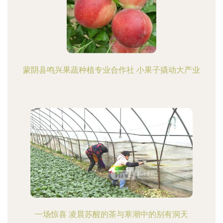
蒙阴县鸣兴果蔬种植专业合作社 小果子撬动大产业
一场惊喜 凌晨苏醒的茶与寒潮中的别有洞天