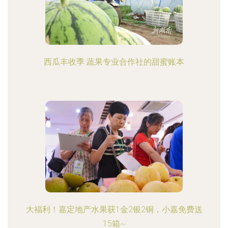
西瓜丰收季 蔬果专业合作社的甜蜜账本
大福利！嘉定地产水果获1金2银2铜，小嘉免费送
15箱~