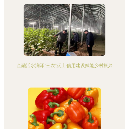
金融活水润泽"三农"沃土,信用建设赋能乡村振兴