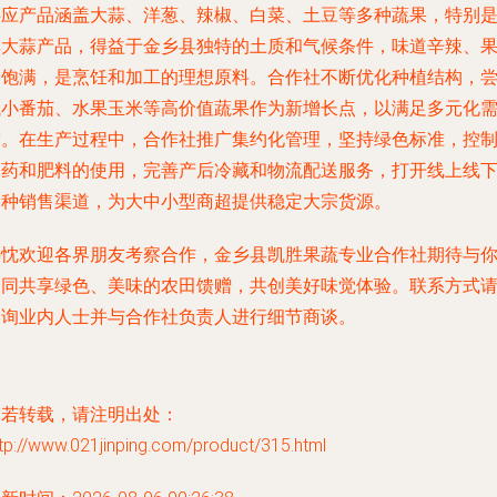
供应产品涵盖大蒜、洋葱、辣椒、白菜、土豆等多种蔬果，特别
其大蒜产品，得益于金乡县独特的土质和气候条件，味道辛辣、
肉饱满，是烹饪和加工的理想原料。合作社不断优化种植结构，
试小番茄、水果玉米等高价值蔬果作为新增长点，以满足多元化
求。在生产过程中，合作社推广集约化管理，坚持绿色标准，控
农药和肥料的使用，完善产后冷藏和物流配送服务，打开线上线
多种销售渠道，为大中小型商超提供稳定大宗货源。
热忱欢迎各界朋友考察合作，金乡县凯胜果蔬专业合作社期待与
一同共享绿色、美味的农田馈赠，共创美好味觉体验。联系方式
咨询业内人士并与合作社负责人进行细节商谈。
如若转载，请注明出处：
tp://www.021jinping.com/product/315.html