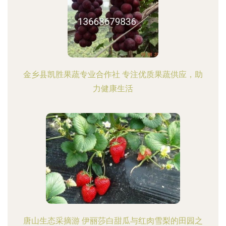
金乡县凯胜果蔬专业合作社 专注优质果蔬供应，助
力健康生活
唐山生态采摘游 伊丽莎白甜瓜与红肉雪梨的田园之