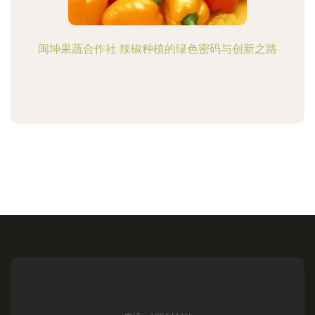
闽坤果蔬合作社 辣椒种植的绿色密码与创新之路