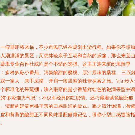
五一假期即将来临，不少市民已经在规划出游行程。如果你不想
入人潮湧涌的景区，又想体验亲子互动和自然的乐趣，那么来宝
的蔬果专业合作社或许是个不错的选择。这里正迎来缤纷果熟季
节：多种多彩小番茄、清新酸甜的樱桃、原汁原味的桑葚……三五
或一家人，亲手采摘，开启一段甜蜜的味蕾探索之旅。\n\n步入
个个标准化的果蔬棚，映入眼帘的是小番茄鲜红色的饱满果型中
嵌的“多彩烟火气息”：不仅有经典的红彤情、还巧藏着紫色圆茄般
的、清新的奶黄色桃子形的口感甜润的款式。嚼之清汁饱满，有
薯皮和黄黄的酸甜正不同风味搭配健康记忆，堪称小型口感冒险
南。