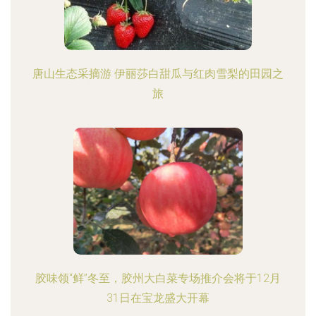
唐山生态采摘游 伊丽莎白甜瓜与红肉雪梨的田园之
旅
胶味领“鲜”冬至，胶州大白菜专场推介会将于12月
31日在宝龙盛大开幕