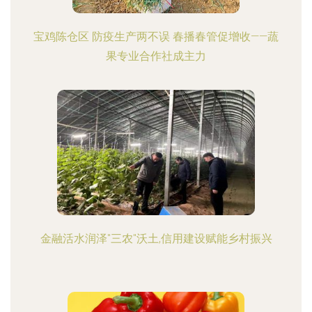
宝鸡陈仓区 防疫生产两不误 春播春管促增收——蔬
果专业合作社成主力
金融活水润泽"三农"沃土,信用建设赋能乡村振兴