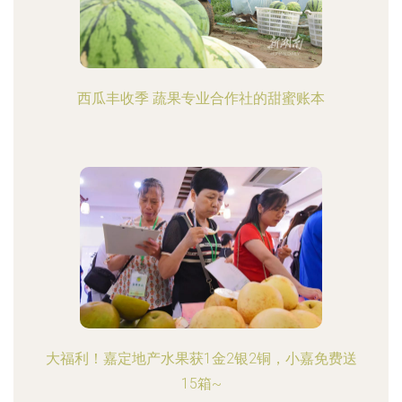
西瓜丰收季 蔬果专业合作社的甜蜜账本
大福利！嘉定地产水果获1金2银2铜，小嘉免费送
15箱~