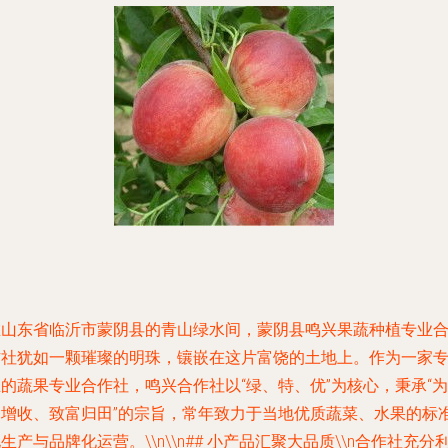
在山东省临沂市蒙阴县的青山绿水间，蒙阴县鸣兴果蔬种植专业
作社犹如一颗璀璨的明珠，镶嵌在这片富饶的土地上。作为一家
的蔬果专业合作社，鸣兴合作社以“绿、特、优”为核心，秉承“为
民增收、致富归田”的宗旨，常年致力于当地优质蔬菜、水果的标
生产与品牌化运营。\\n\\n## 小产品汇聚大品质\\n合作社充分