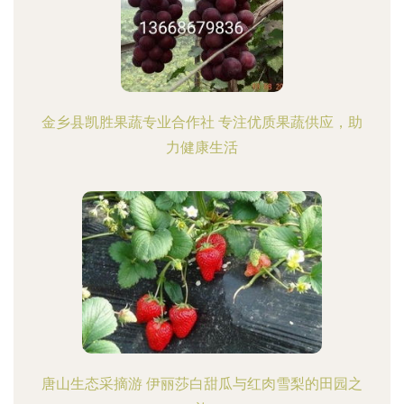
金乡县凯胜果蔬专业合作社 专注优质果蔬供应，助
力健康生活
唐山生态采摘游 伊丽莎白甜瓜与红肉雪梨的田园之