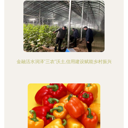
金融活水润泽"三农"沃土,信用建设赋能乡村振兴