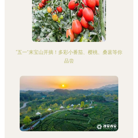
“五一”来宝山开摘！多彩小番茄、樱桃、桑葚等你
品尝