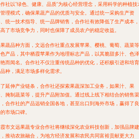
合作社以“绿色、健康、品质”为核心经营理念，采用科学的种植技
和管理模式，确保果蔬产品的优质与安全。通过统一采购生产资
料、统一技术指导、统一品牌销售，合作社有效降低了生产成本
提高了市场竞争力，同时也保障了成员农户的稳定收益。
在果蔬品种方面，文远合作社重点发展苹果、樱桃、葡萄、蔬菜
特色产品，其中栖霞苹果作为地理标志产品，以其脆甜多汁、色
鲜艳而闻名。合作社不仅注重传统品种的优化，还积极引进和培
新品种，满足市场多样化需求。
为了延伸产业链条，合作社还探索果蔬深加工业务，如果汁、果
干、腌制蔬菜等，提升产品附加值。通过线上线下相结合的销售
道，合作社的产品远销全国各地，甚至出口到海外市场，赢得了
好的市场口碑。
栖霞市文远果蔬专业合作社将继续深化农业科技创新，加强品牌
设，推动农旅融合，为地方经济发展和农民共同富裕贡献更大力