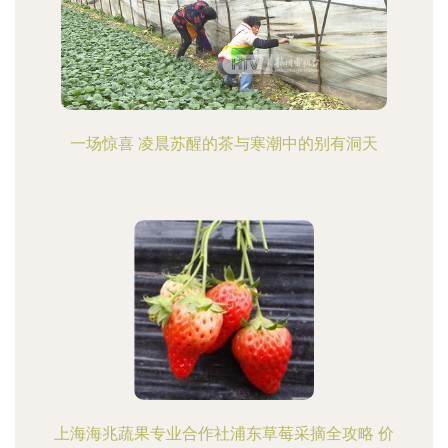
一场惊喜 凌晨苏醒的茶与寒潮中的别有洞天
上海海兆蔬果专业合作社浦东草莓采摘全攻略 价