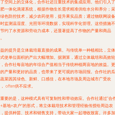
除了空间上的立体化，合作社还注重技术的集成应用。他们引入
水肥一体化滴灌系统，根据作物生长需求精准供给水分和养分；
用绿色防控技术，减少农药使用，提升果实品质；通过物联网设
实时监测温湿度、光照等环境数据，实现科学化管理。这些措施
仅节约了水资源和劳动力成本，还显著提高了作物的产量和商品
率。
效益的提升是立体栽培最直接的成果。与传统单一种植相比，立
模式使单位面积的产出大幅增加。据测算，通过立体栽培和高效
作，合作社每亩地的年综合产值相当于传统种植两亩地的效益。
高的产量和更好的品质，也带来了更可观的市场回报。合作社的
果蔬菜因其绿色、新鲜、口感佳，在本地市场及周边城市广受欢
， often供不应求。
更重要的是，这种模式具有可复制性和带动效应。合作社通过“合
社+基地+农户”的形式，将立体栽培技术和管理经验传授给周边农
户，提供种苗、技术和销售支持，带动大家一起增收致富。许多