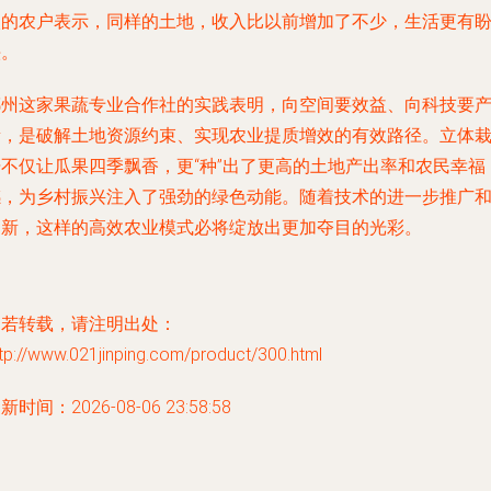
入的农户表示，同样的土地，收入比以前增加了不少，生活更有
头。
鄂州这家果蔬专业合作社的实践表明，向空间要效益、向科技要
量，是破解土地资源约束、实现农业提质增效的有效路径。立体
培不仅让瓜果四季飘香，更“种”出了更高的土地产出率和农民幸福
感，为乡村振兴注入了强劲的绿色动能。随着技术的进一步推广
创新，这样的高效农业模式必将绽放出更加夺目的光彩。
如若转载，请注明出处：
tp://www.021jinping.com/product/300.html
新时间：2026-08-06 23:58:58