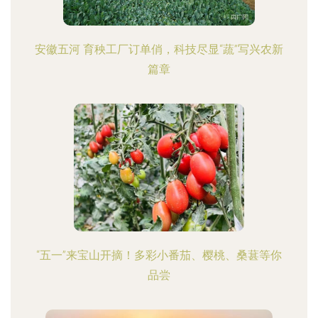
安徽五河 育秧工厂订单俏，科技尽显“蔬”写兴农新
篇章
“五一”来宝山开摘！多彩小番茄、樱桃、桑葚等你
品尝