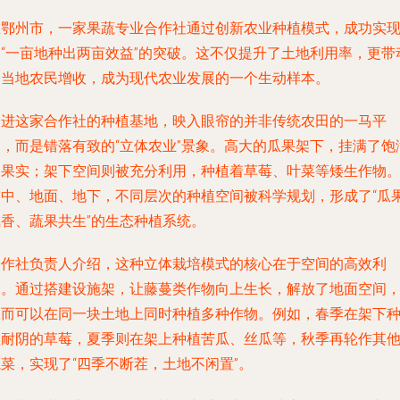
在鄂州市，一家果蔬专业合作社通过创新农业种植模式，成功实
了“一亩地种出两亩效益”的突破。这不仅提升了土地利用率，更带
了当地农民增收，成为现代农业发展的一个生动样本。
走进这家合作社的种植基地，映入眼帘的并非传统农田的一马平
川，而是错落有致的“立体农业”景象。高大的瓜果架下，挂满了饱
的果实；架下空间则被充分利用，种植着草莓、叶菜等矮生作物
空中、地面、地下，不同层次的种植空间被科学规划，形成了“瓜
飘香、蔬果共生”的生态种植系统。
合作社负责人介绍，这种立体栽培模式的核心在于空间的高效利
用。通过搭建设施架，让藤蔓类作物向上生长，解放了地面空间
从而可以在同一块土地上同时种植多种作物。例如，春季在架下
植耐阴的草莓，夏季则在架上种植苦瓜、丝瓜等，秋季再轮作其
菜，实现了“四季不断茬，土地不闲置”。