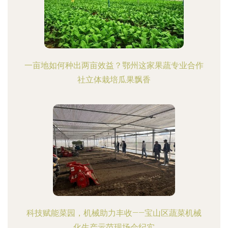
一亩地如何种出两亩效益？鄂州这家果蔬专业合作
社立体栽培瓜果飘香
科技赋能菜园，机械助力丰收——宝山区蔬菜机械
化生产示范现场会纪实