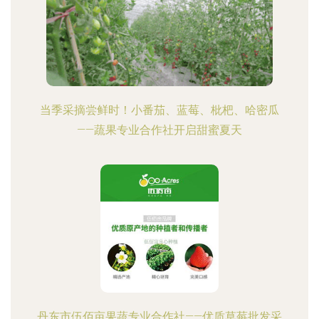
当季采摘尝鲜时！小番茄、蓝莓、枇杷、哈密瓜
——蔬果专业合作社开启甜蜜夏天
丹东市伍佰亩果蔬专业合作社——优质草莓批发采