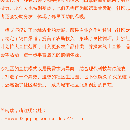
涉去菜市场，现在只需动动手指就能在家门口拿到新鲜蔬果，省
又省力。老年人也特别受益，他们无需再为搬运重物发愁，社区
愿者还会协助分发，体现了邻里互助的温暖。
这一模式还促进了本地农业的发展。蔬果专业合作社通过与社区
接，稳定了销售渠道，提高了农民收入，形成了良性循环。川沙
区计划扩大直供范围，引入更多农产品种类，并探索线上直播、
鉴会等活动，进一步丰富居民的购物体验。
川沙社区的直供模式以居民需求为导向，结合现代科技与传统农
业，打造了一个高效、温馨的社区生活圈。它不仅解决了‘买菜难’
题，还增强了社区凝聚力，成为城市社区服务创新的典范。
如若转载，请注明出处：
tp://www.021jinping.com/product/271.html