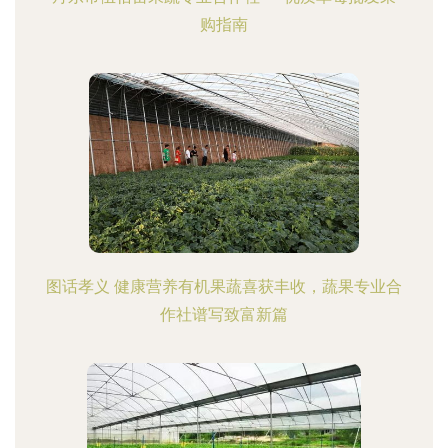
购指南
图话孝义 健康营养有机果蔬喜获丰收，蔬果专业合
作社谱写致富新篇