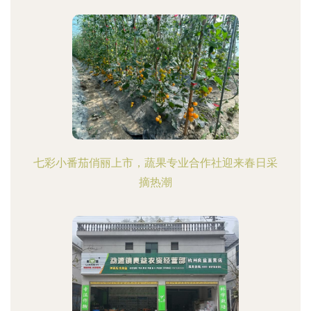
七彩小番茄俏丽上市，蔬果专业合作社迎来春日采
摘热潮