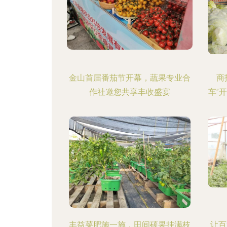
金山首届番茄节开幕，蔬果专业合
商
作社邀您共享丰收盛宴
车”
丰益菜肥施一施，田间硕果挂满枝
让百