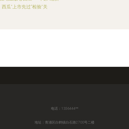
西瓜”上市先过“检验”关
电话：1356444**
地址：青浦区白鹤镇白石路2700号二楼