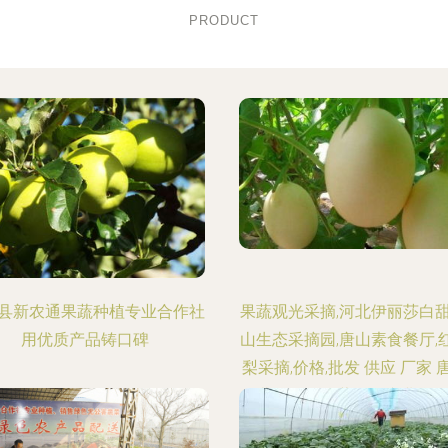
PRODUCT
县新农通果蔬种植专业合作社
果蔬观光采摘,河北伊丽莎白甜
用优质产品铸口碑
山生态采摘园,唐山素食餐厅,
梨采摘,价格,批发 供应 厂家 
路北区亚栋果蔬农民专业合作
大把