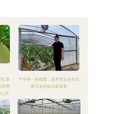
瓜,唐
产学研一体赋能，蔬果专业合作社
红肉雪
谱写乡村振兴新篇章
唐山市
社 一