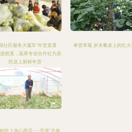
报社区服务大篷车“年货直通
奉贤草莓 岁末餐桌上的红火
开进慈溪，蔬果专业合作社为居
民送上新鲜年货
姓吃上放心西瓜——平原“北侯